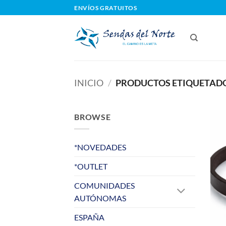
Saltar
ENVÍOS GRATUITOS
al
contenido
INICIO
/
PRODUCTOS ETIQUETADOS
BROWSE
*NOVEDADES
*OUTLET
COMUNIDADES
AUTÓNOMAS
ESPAÑA