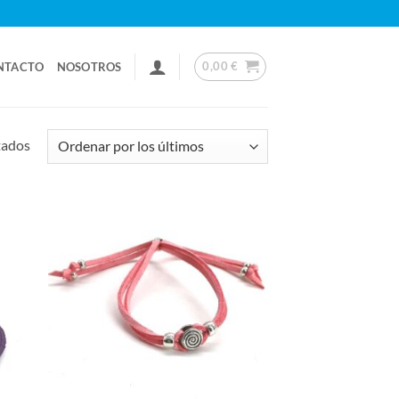
0,00
€
NTACTO
NOSOTROS
Ordenado
tados
por
los
últimos