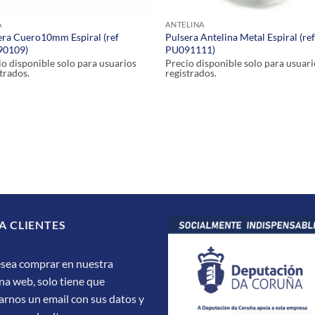
A
ANTELINA
era Cuero10mm Espiral (ref
Pulsera Antelina Metal Espiral (re
90109)
PU091111)
io disponible solo para usuarios
Precio disponible solo para usuari
trados.
registrados.
A CLIENTES
esea comprar en nuestra
na web, solo tiene que
arnos un email con sus datos y