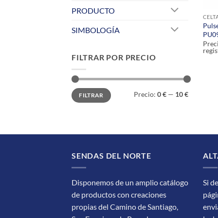
PRODUCTO
CELT
Puls
SIMBOLOGÍA
PU0
Prec
regis
FILTRAR POR PRECIO
Precio
Precio
Precio:
0 €
—
10 €
FILTRAR
mínimo
máximo
SENDAS DEL NORTE
ALT
Disponemos de un amplio catálogo
Si d
de productos con creaciones
pági
propias del Camino de Santiago,
envi