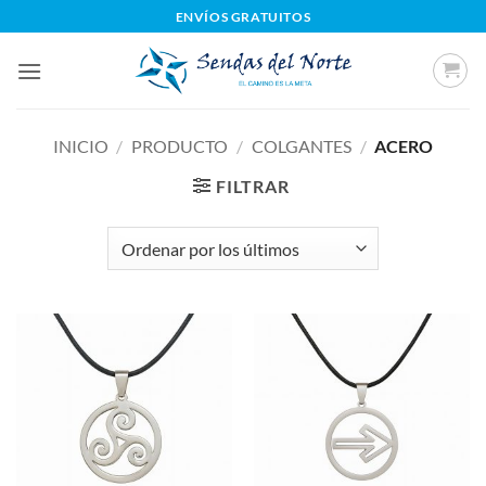
Saltar
ENVÍOS GRATUITOS
al
contenido
INICIO
/
PRODUCTO
/
COLGANTES
/
ACERO
FILTRAR