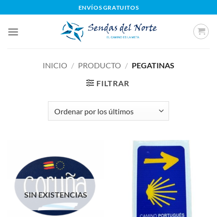
Saltar
ENVÍOS GRATUITOS
al
contenido
INICIO
/
PRODUCTO
/
PEGATINAS
FILTRAR
SIN EXISTENCIAS