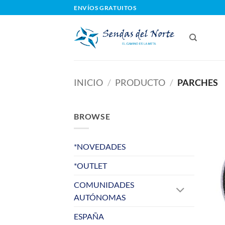
Saltar
ENVÍOS GRATUITOS
al
contenido
INICIO
/
PRODUCTO
/
PARCHES
BROWSE
*NOVEDADES
*OUTLET
COMUNIDADES
AUTÓNOMAS
ESPAÑA