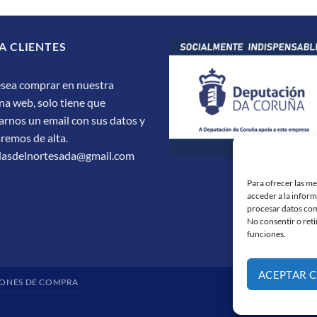
A CLIENTES
esea comprar en nuestra
na web, solo tiene que
arnos un email con sus datos y
aremos de alta.
dasdelnortesada@gmail.com
Para ofrecer las m
acceder a la inform
procesar datos com
No consentir o reti
funciones.
ACEPTAR 
ONES DE COMPRA