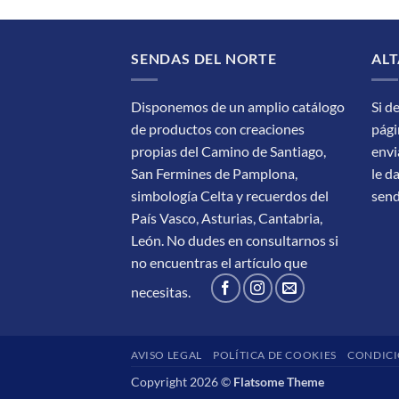
SENDAS DEL NORTE
ALT
Disponemos de un amplio catálogo
Si d
de productos con creaciones
pági
propias del Camino de Santiago,
envi
San Fermines de Pamplona,
le d
simbología Celta y recuerdos del
sen
País Vasco, Asturias, Cantabria,
León.
No dudes en consultarnos si
no encuentras el artículo que
necesitas.
AVISO LEGAL
POLÍTICA DE COOKIES
CONDICI
Copyright 2026 ©
Flatsome Theme