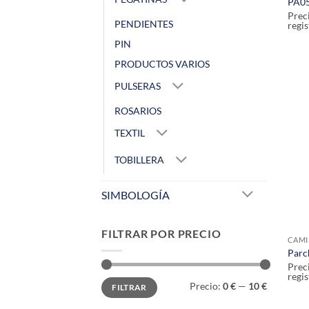
PA05
Prec
PENDIENTES
regis
PIN
PRODUCTOS VARIOS
PULSERAS
ROSARIOS
TEXTIL
TOBILLERA
SIMBOLOGÍA
FILTRAR POR PRECIO
CAMI
Parc
Prec
regis
Precio
Precio
Precio:
0 €
—
10 €
FILTRAR
mínimo
máximo