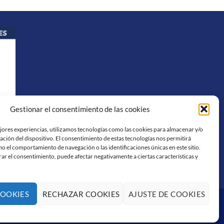
Gestionar el consentimiento de las cookies
ejores experiencias, utilizamos tecnologías como las cookies para almacenar y/o
ación del dispositivo. El consentimiento de estas tecnologías nos permitirá
o el comportamiento de navegación o las identificaciones únicas en este sitio.
rar el consentimiento, puede afectar negativamente a ciertas características y
COOKIES
RECHAZAR COOKIES
AJUSTE DE COOKIES
Visa
PayPal
Stripe
MasterCard
Cash
On