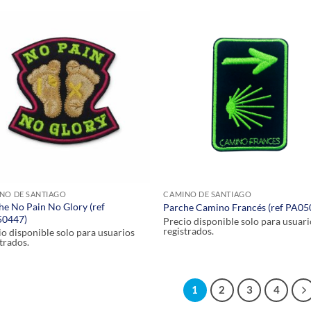
NO DE SANTIAGO
CAMINO DE SANTIAGO
he No Pain No Glory (ref
Parche Camino Francés (ref PA05
0447)
Precio disponible solo para usuari
registrados.
io disponible solo para usuarios
trados.
1
2
3
4