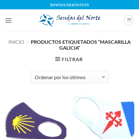
Saltar
ENVÍOS GRATUITOS
al
contenido
INICIO
/
PRODUCTOS ETIQUETADOS “MASCARILLA
GALICIA”
FILTRAR