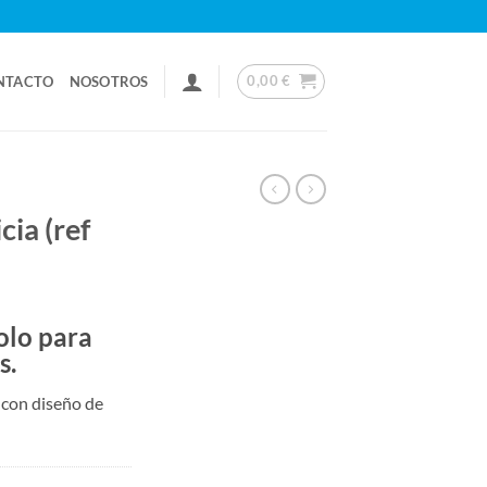
0,00
€
NTACTO
NOSOTROS
cia (ref
olo para
s.
 con diseño de