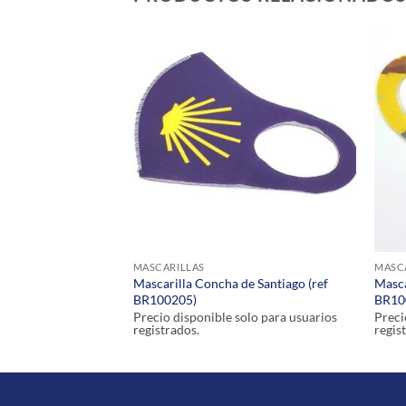
STENCIAS
MASCARILLAS
MASC
Mascarilla Concha de Santiago (ref
Masca
35-40 (Ref CA010106)
BR100205)
BR10
olo para usuarios
Precio disponible solo para usuarios
Preci
registrados.
regis