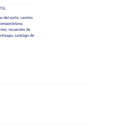
TIL
o del norte
,
camino
 compostelana
,
mino
,
recuerdos de
antiaago
,
santiago de