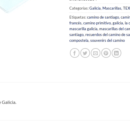
Categorías:
Galicia
,
Mascarillas
,
TEX
Etiquetas:
camino de santiago
,
camin
francés
,
camino primitivo
,
galicia
,
la
mascarilla galicia
,
mascarillas del ca
santiago
,
recuerdos del camino de s
compostela
,
souvenirs del camino
 Galicia.
S