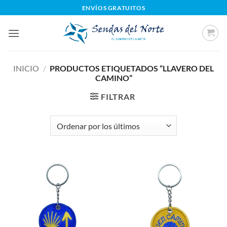
Saltar
ENVÍOS GRATUITOS
al
contenido
INICIO
/
PRODUCTOS ETIQUETADOS “LLAVERO DEL
CAMINO”
FILTRAR