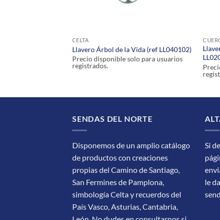
CELTA
CUER
Llave
aria (ref LL020106)
Llavero Árbol de la Vida (ref LL040102)
LL02
olo para usuarios
Precio disponible solo para usuarios
registrados.
Preci
regis
SENDAS DEL NORTE
ALT
Disponemos de un amplio catálogo
Si d
de productos con creaciones
pági
propias del Camino de Santiago,
envi
San Fermines de Pamplona,
le d
simbología Celta y recuerdos del
sen
País Vasco, Asturias, Cantabria,
León.
No dudes en consultarnos si