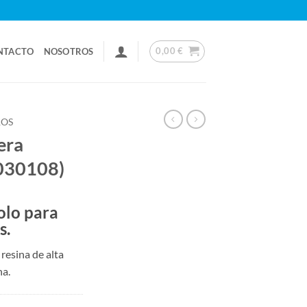
0,00
€
NTACTO
NOSOTROS
ROS
era
L030108)
olo para
s.
resina de alta
na.