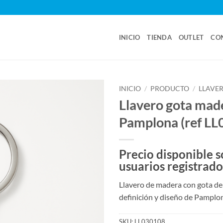
INICIO
TIENDA
OUTLET
CO
INICIO
/
PRODUCTO
/
LLAVE
Llavero gota mad
Pamplona (ref L
Precio disponible s
usuarios registrado
Llavero de madera con gota de 
definición y diseño de Pamplo
SKU:
LL030108