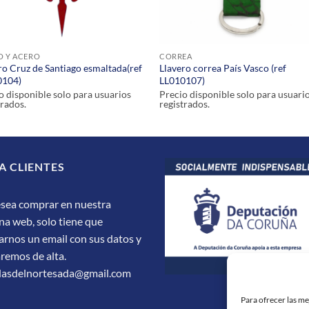
O Y ACERO
CORREA
ro Cruz de Santiago esmaltada(ref
Llavero correa País Vasco (ref
0104)
LL010107)
o disponible solo para usuarios
Precio disponible solo para usuari
trados.
registrados.
A CLIENTES
esea comprar en nuestra
na web, solo tiene que
arnos un email con sus datos y
aremos de alta.
dasdelnortesada@gmail.com
Para ofrecer las m