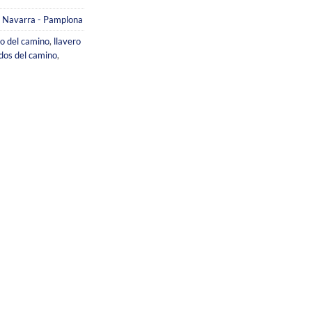
,
Navarra - Pamplona
ro del camino
,
llavero
dos del camino
,