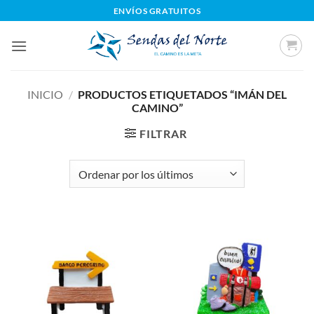
Saltar
ENVÍOS GRATUITOS
al
contenido
INICIO
/
PRODUCTOS ETIQUETADOS “IMÁN DEL
CAMINO”
FILTRAR