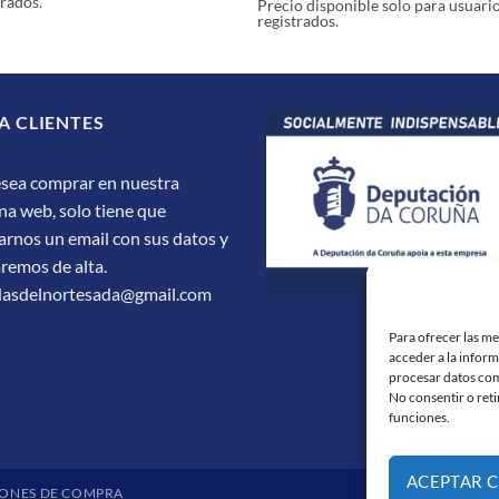
trados.
Precio disponible solo para usuari
registrados.
A CLIENTES
esea comprar en nuestra
na web, solo tiene que
arnos un email con sus datos y
aremos de alta.
dasdelnortesada@gmail.com
Para ofrecer las m
acceder a la inform
procesar datos com
No consentir o reti
funciones.
ACEPTAR 
ONES DE COMPRA