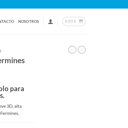
0,00
€
NTACTO
NOSOTROS
S
ermines
olo para
s.
eve 3D, alta
 Fermines.