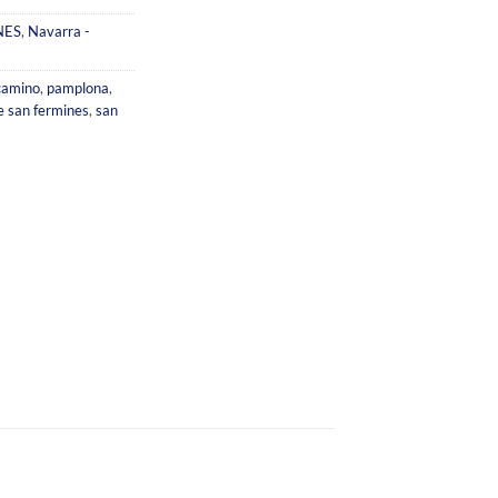
NES
,
Navarra -
camino
,
pamplona
,
e san fermines
,
san