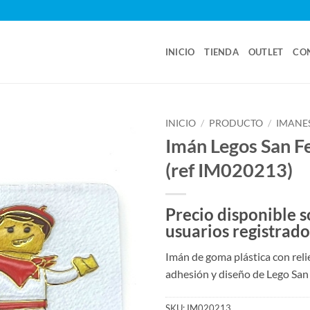
INICIO
TIENDA
OUTLET
CO
INICIO
/
PRODUCTO
/
IMANE
Imán Legos San F
(ref IM020213)
Precio disponible s
usuarios registrado
Imán de goma plástica con reli
adhesión y diseño de Lego San
SKU:
IM020213