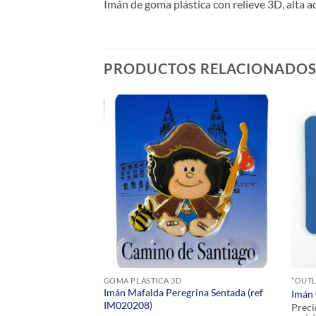
Imán de goma plástica con relieve 3D, alta 
PRODUCTOS RELACIONADO
GOMA PLÁSTICA 3D
*OUTL
Imán Mafalda Peregrina Sentada (ref
 IM020223)
Imán 
IM020208)
olo para usuarios
Preci