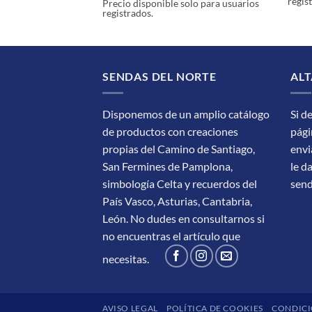
regis
Precio disponible solo para usuarios
registrados.
SENDAS DEL NORTE
ALT
Disponemos de un amplio catálogo
Si d
de productos con creaciones
pági
propias del Camino de Santiago,
envi
San Fermines de Pamplona,
le d
simbología Celta y recuerdos del
sen
País Vasco, Asturias, Cantabria,
León.
No dudes en consultarnos si
no encuentras el artículo que
necesitas.
AVISO LEGAL
POLÍTICA DE COOKIES
CONDICI