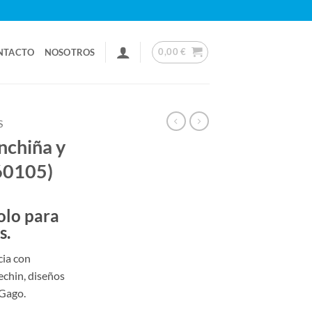
0,00
€
NTACTO
NOSOTROS
S
nchiña y
60105)
olo para
s.
cia con
echin, diseños
 Gago.