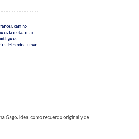
francés
,
camino
no es la meta
,
imán
antiago de
irs del camino
,
uman
ina Gago. Ideal como recuerdo original y de