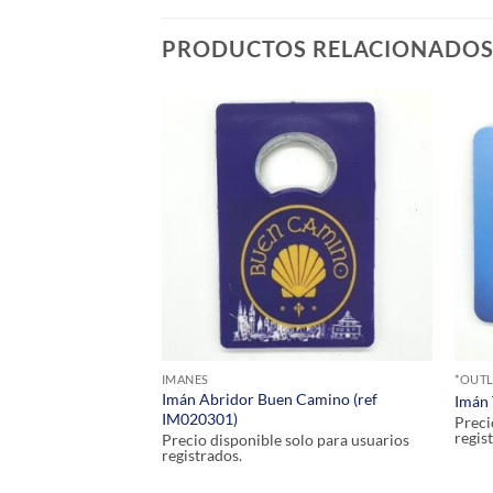
PRODUCTOS RELACIONADO
IMANES
*OUTL
egrino (ref
Imán Abridor Buen Camino (ref
Imán 
IM020301)
Preci
regis
olo para usuarios
Precio disponible solo para usuarios
registrados.