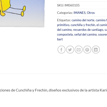
SKU:
IM060105
Categorías:
IMANES
,
Otros
Etiquetas:
camino del norte
,
camino 
primitivo
,
cunchiña y frechin
,
el cami
del camino
,
recuerdos de santiago
,
s
compostela
,
señal del camino
,
souven
bart
ciones de Cunchiña y Frechin, diseños exclusivos de la artista Kar