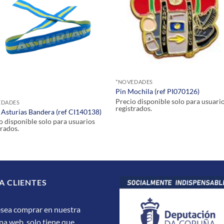
*NOVEDADES
Pin Mochila (ref PI070126)
Precio disponible solo para usuari
EDADES
registrados.
 Asturias Bandera (ref CI140138)
o disponible solo para usuarios
trados.
A CLIENTES
esea comprar en nuestra
na web, solo tiene que