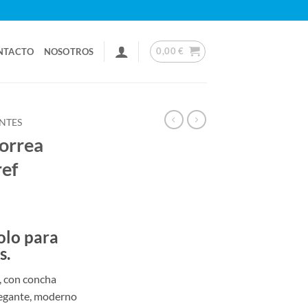
0,00
€
NTACTO
NOSOTROS
NTES
orrea
ef
olo para
s.
, con concha
egante, moderno