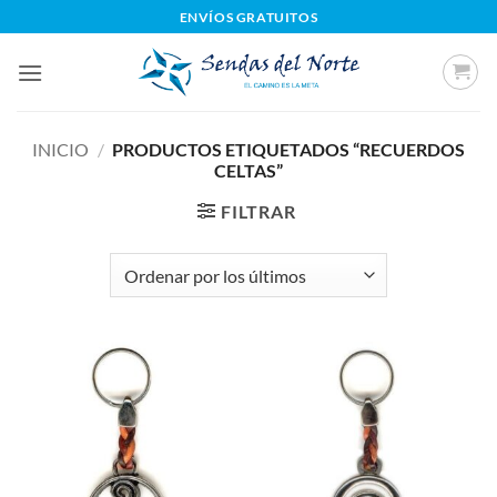
Saltar
ENVÍOS GRATUITOS
al
contenido
INICIO
/
PRODUCTOS ETIQUETADOS “RECUERDOS
CELTAS”
FILTRAR