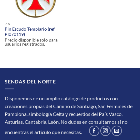
PIN
Pin Escudo Templario (ref
PI070119)
Precio disponible solo para
usuarios registrados.
SENDAS DEL NORTE
Disponemos de un amplio catálogo de productos con
creaciones propias del Camino de Santiago, San Fermines de
Pamplona, simbología Celta y recuerdos del País Vasco,
Asturias, Cantabria, León.
No dudes en consultarnos si no
encuentras el artículo que necesitas.