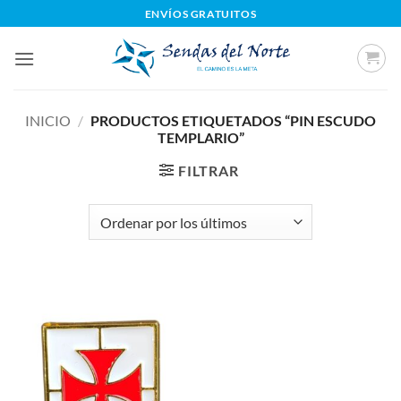
Saltar
ENVÍOS GRATUITOS
al
contenido
INICIO
/
PRODUCTOS ETIQUETADOS “PIN ESCUDO
TEMPLARIO”
FILTRAR