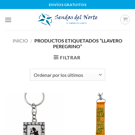
Saltar
ENVÍOS GRATUITOS
al
contenido
INICIO
/
PRODUCTOS ETIQUETADOS “LLAVERO
PEREGRINO”
FILTRAR