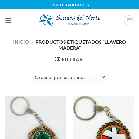
Saltar
ENVÍOS GRATUITOS
al
contenido
INICIO
/
PRODUCTOS ETIQUETADOS “LLAVERO
MADERA”
FILTRAR