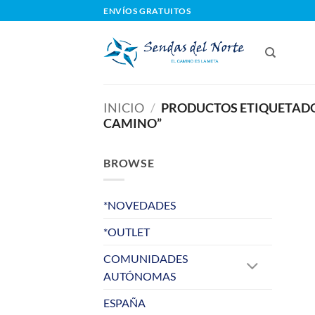
Saltar
ENVÍOS GRATUITOS
al
contenido
INICIO
/
PRODUCTOS ETIQUETADOS
CAMINO”
BROWSE
*NOVEDADES
*OUTLET
COMUNIDADES
AUTÓNOMAS
ESPAÑA