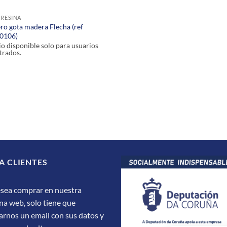
 RESINA
ero gota madera Flecha (ref
0106)
io disponible solo para usuarios
trados.
A CLIENTES
esea comprar en nuestra
na web, solo tiene que
arnos un email con sus datos y