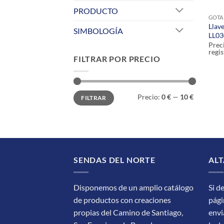
PRODUCTO
GOTA
Llav
SIMBOLOGÍA
LL03
Prec
regis
FILTRAR POR PRECIO
Precio
Precio
Precio:
0 €
—
10 €
FILTRAR
mínimo
máximo
SENDAS DEL NORTE
ALT
Disponemos de un amplio catálogo
Si d
de productos con creaciones
pági
propias del Camino de Santiago,
envi