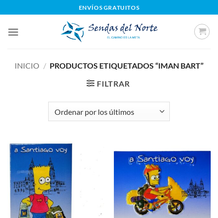
Saltar
ENVÍOS GRATUITOS
al
contenido
INICIO
/
PRODUCTOS ETIQUETADOS “IMAN BART”
FILTRAR