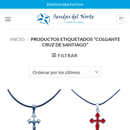
Saltar
ENVÍOS GRATUITOS
al
contenido
INICIO
/
PRODUCTOS ETIQUETADOS “COLGANTE
CRUZ DE SANTIAGO”
FILTRAR