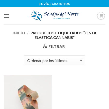
Saltar
ENVÍOS GRATUITOS
al
contenido
INICIO
/
PRODUCTOS ETIQUETADOS “CINTA
ELASTICA CANNABIS”
FILTRAR