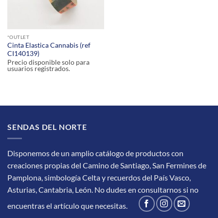
*OUTLET
Cinta Elastica Cannabis (ref
CI140139)
Precio disponible solo para
usuarios registrados.
SENDAS DEL NORTE
Disponemos de un amplio catálogo de productos con
creaciones propias del Camino de Santiago, San Fermines de
Pamplona, simbología Celta y recuerdos del País Vasco,
Asturias, Cantabria, León.
No dudes en consultarnos si no
encuentras el artículo que necesitas.