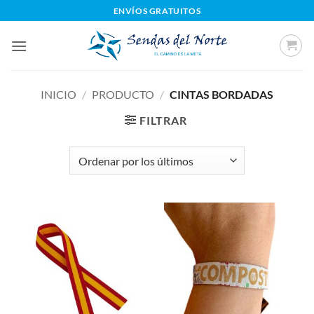
Saltar
ENVÍOS GRATUITOS
al
contenido
INICIO
/
PRODUCTO
/
CINTAS BORDADAS
FILTRAR