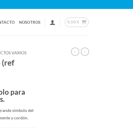
0,00
€
NTACTO
NOSOTROS
CTOS VARIOS
 (ref
olo para
s.
grande símbolo del
mente y cordón.