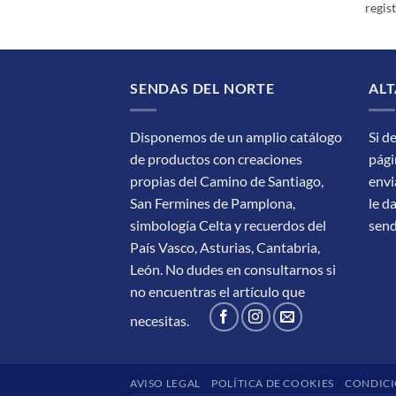
regis
SENDAS DEL NORTE
ALT
Disponemos de un amplio catálogo
Si d
de productos con creaciones
pági
propias del Camino de Santiago,
envi
San Fermines de Pamplona,
le d
simbología Celta y recuerdos del
sen
País Vasco, Asturias, Cantabria,
León.
No dudes en consultarnos si
no encuentras el artículo que
necesitas.
AVISO LEGAL
POLÍTICA DE COOKIES
CONDICI