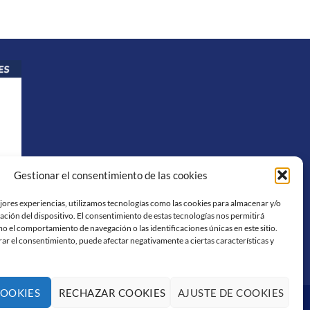
Gestionar el consentimiento de las cookies
ejores experiencias, utilizamos tecnologías como las cookies para almacenar y/o
ación del dispositivo. El consentimiento de estas tecnologías nos permitirá
o el comportamiento de navegación o las identificaciones únicas en este sitio.
rar el consentimiento, puede afectar negativamente a ciertas características y
COOKIES
RECHAZAR COOKIES
AJUSTE DE COOKIES
Visa
PayPal
Stripe
MasterCard
Cash