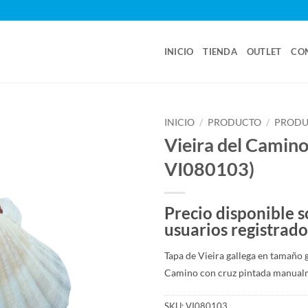
INICIO
TIENDA
OUTLET
CO
INICIO
/
PRODUCTO
/
PRODU
Vieira del Camino
VI080103)
Precio disponible s
usuarios registrado
Tapa de Vieira gallega en tamaño 
Camino con cruz pintada manual
SKU:
VI080103