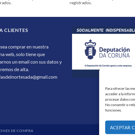
trados.
registrados.
A CLIENTES
esea comprar en nuestra
na web, solo tiene que
arnos un email con sus datos y
aremos de alta.
dasdelnortesada@gmail.com
Para ofrecer las m
acceder a la inform
procesar datos com
No consentir o reti
funciones.
ACEPTAR 
ONES DE COMPRA