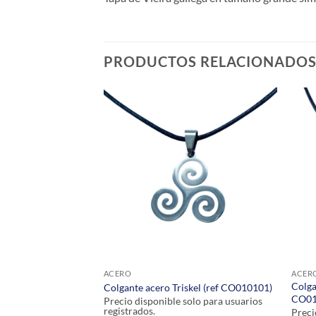
PRODUCTOS RELACIONADO
ACERO
ACER
Colga
ia (ref PEL010101)
Colgante acero Triskel (ref CO010101)
CO01
olo para usuarios
Precio disponible solo para usuarios
registrados.
Preci