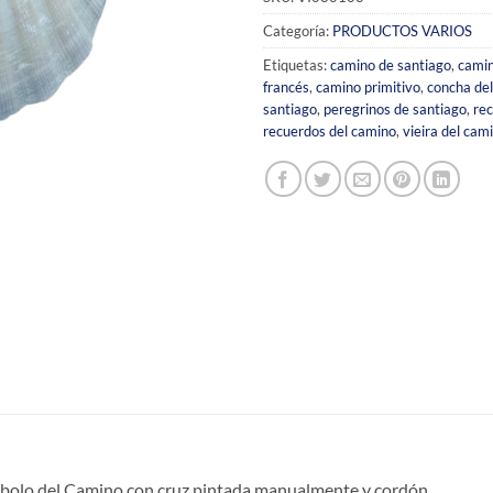
Categoría:
PRODUCTOS VARIOS
Etiquetas:
camino de santiago
,
camin
francés
,
camino primitivo
,
concha de
santiago
,
peregrinos de santiago
,
rec
recuerdos del camino
,
vieira del cam
mbolo del Camino con cruz pintada manualmente y cordón.