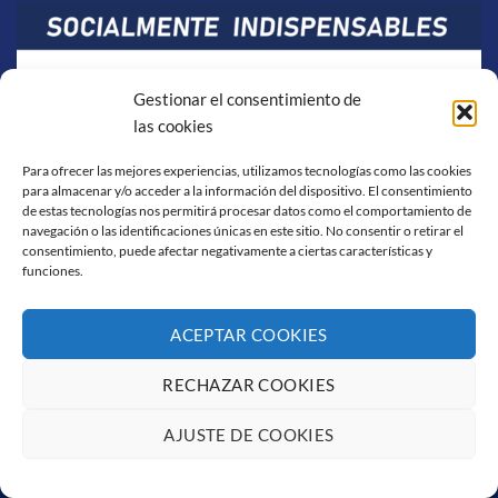
Gestionar el consentimiento de
las cookies
Para ofrecer las mejores experiencias, utilizamos tecnologías como las cookies
para almacenar y/o acceder a la información del dispositivo. El consentimiento
de estas tecnologías nos permitirá procesar datos como el comportamiento de
navegación o las identificaciones únicas en este sitio. No consentir o retirar el
consentimiento, puede afectar negativamente a ciertas características y
funciones.
ACEPTAR COOKIES
RECHAZAR COOKIES
Visa
PayPal
Stripe
MasterCard
Cash
On
AJUSTE DE COOKIES
AVISO LEGAL
POLÍTICA DE COOKIES
CONDICIONES DE COMPRA
Delivery
Copyright 2026 ©
Flatsome Theme