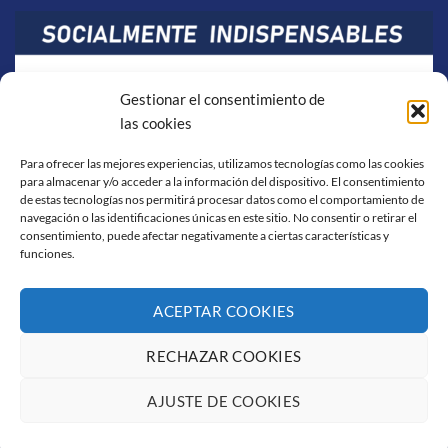
Gestionar el consentimiento de
las cookies
Para ofrecer las mejores experiencias, utilizamos tecnologías como las cookies
para almacenar y/o acceder a la información del dispositivo. El consentimiento
de estas tecnologías nos permitirá procesar datos como el comportamiento de
navegación o las identificaciones únicas en este sitio. No consentir o retirar el
consentimiento, puede afectar negativamente a ciertas características y
funciones.
ACEPTAR COOKIES
RECHAZAR COOKIES
Visa
PayPal
Stripe
MasterCard
Cash
On
AJUSTE DE COOKIES
AVISO LEGAL
POLÍTICA DE COOKIES
CONDICIONES DE COMPRA
Delivery
Copyright 2026 ©
Flatsome Theme