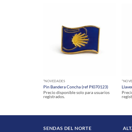
*NOVEDADES
*NOV
iago (Ref
Pin Bandera Concha (ref PI070123)
Llave
Precio disponible solo para usuarios
Preci
registrados.
regis
olo para usuarios
SENDAS DEL NORTE
ALT