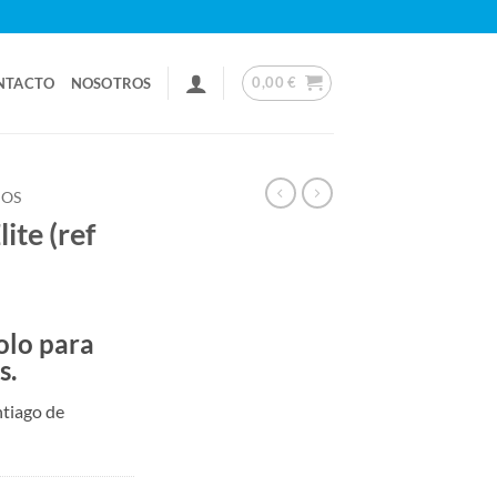
0,00
€
NTACTO
NOSOTROS
IOS
ite (ref
olo para
s.
ntiago de