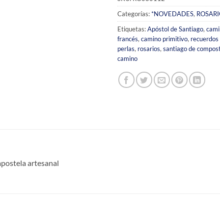
Categorías:
*NOVEDADES
,
ROSARI
Etiquetas:
Apóstol de Santiago
,
cami
francés
,
camino primitivo
,
recuerdos 
perlas
,
rosarios
,
santiago de compos
camino
postela artesanal
S