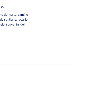
OS
no del norte
,
camino
de santiago
,
rosario
tela
,
souvenirs del