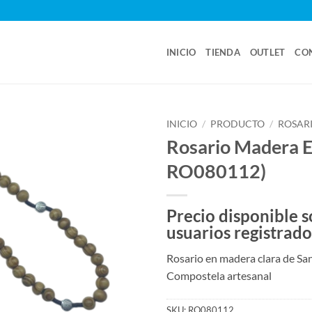
INICIO
TIENDA
OUTLET
CO
INICIO
/
PRODUCTO
/
ROSAR
Rosario Madera El
RO080112)
Precio disponible s
usuarios registrado
Rosario en madera clara de Sa
Compostela artesanal
SKU:
RO080112