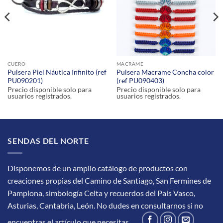
CUERO
MACRAME
Pulsera Piel Náutica Infinito (ref
Pulsera Macrame Concha color
PU090201)
(ref PU090403)
Precio disponible solo para
Precio disponible solo para
usuarios registrados.
usuarios registrados.
SENDAS DEL NORTE
Disponemos de un amplio catálogo de productos con
creaciones propias del Camino de Santiago, San Fermines de
Pamplona, simbología Celta y recuerdos del País Vasco,
Asturias, Cantabria, León.
No dudes en consultarnos si no
encuentras el artículo que necesitas.