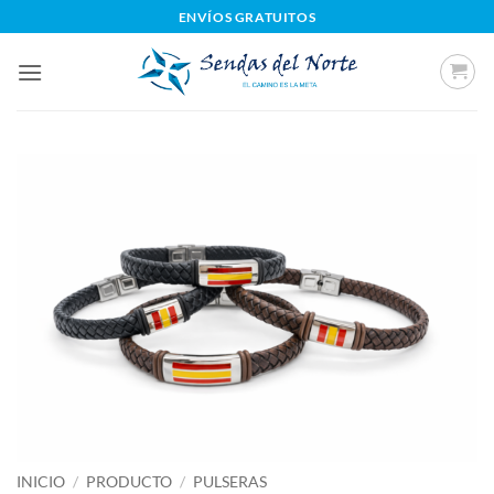
Saltar
ENVÍOS GRATUITOS
al
contenido
INICIO
/
PRODUCTO
/
PULSERAS