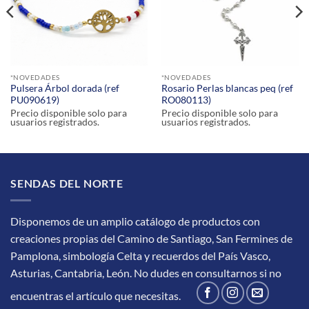
*NOVEDADES
*NOVEDADES
Pulsera Árbol dorada (ref
Rosario Perlas blancas peq (ref
PU090619)
RO080113)
Precio disponible solo para
Precio disponible solo para
usuarios registrados.
usuarios registrados.
SENDAS DEL NORTE
Disponemos de un amplio catálogo de productos con
creaciones propias del Camino de Santiago, San Fermines de
Pamplona, simbología Celta y recuerdos del País Vasco,
Asturias, Cantabria, León.
No dudes en consultarnos si no
encuentras el artículo que necesitas.