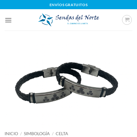
Saltar
ENVÍOS GRATUITOS
al
contenido
INICIO
/
SIMBOLOGÍA
/
CELTA