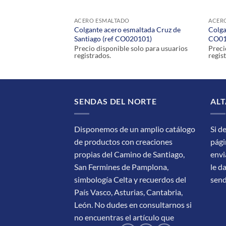
ACERO ESMALTADO
ACER
 Concha (ref
Colgante acero esmaltada Cruz de
Colga
Santiago (ref CO020101)
CO01
olo para usuarios
Precio disponible solo para usuarios
Preci
registrados.
regis
SENDAS DEL NORTE
ALT
Disponemos de un amplio catálogo
Si d
de productos con creaciones
pági
propias del Camino de Santiago,
envi
San Fermines de Pamplona,
le d
simbología Celta y recuerdos del
sen
País Vasco, Asturias, Cantabria,
León.
No dudes en consultarnos si
no encuentras el artículo que