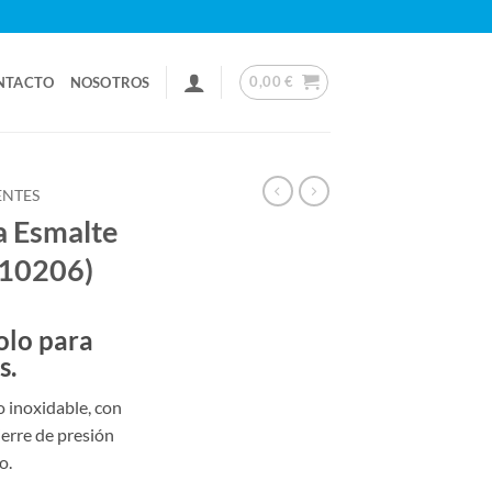
0,00
€
NTACTO
NOSOTROS
ENTES
a Esmalte
010206)
olo para
s.
 inoxidable, con
ierre de presión
o.