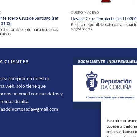
O
CUERO Y ACERO
nte acero Cruz de Santiago (ref
Llavero Cruz Templaria (ref LL020
0108)
Precio disponible solo para usuari
registrados.
o disponible solo para usuarios
trados.
A CLIENTES
esea comprar en nuestra
na web, solo tiene que
arnos un email con sus datos y
aremos de alta.
dasdelnortesada@gmail.com
Para ofrecer las m
acceder a la inform
procesar datos com