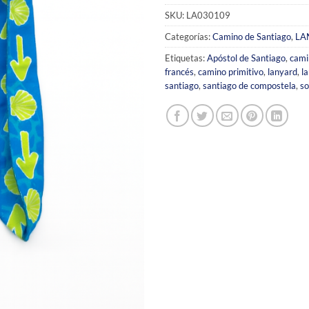
SKU:
LA030109
Categorías:
Camino de Santiago
,
LA
Etiquetas:
Apóstol de Santiago
,
cami
francés
,
camino primitivo
,
lanyard
,
l
santiago
,
santiago de compostela
,
so