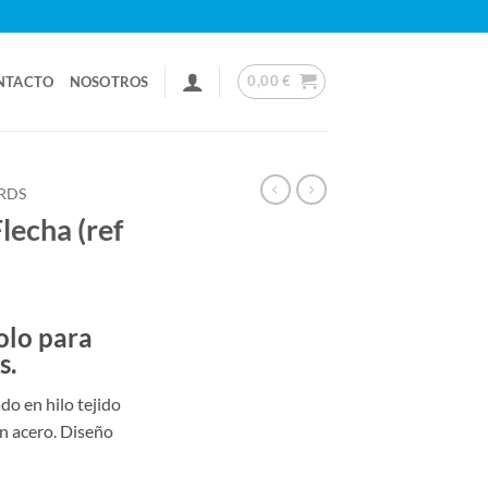
0,00
€
NTACTO
NOSOTROS
RDS
lecha (ref
olo para
s.
o en hilo tejido
en acero. Diseño