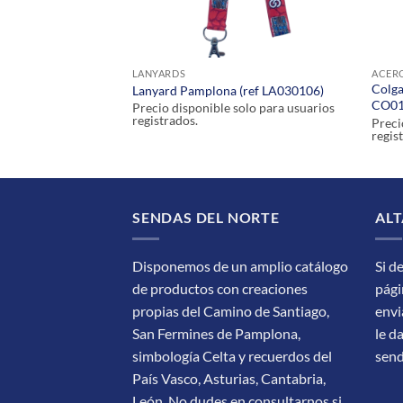
LANYARDS
ACER
Colga
ncha (ref CO030101)
Lanyard Pamplona (ref LA030106)
CO01
olo para usuarios
Precio disponible solo para usuarios
registrados.
Preci
regis
SENDAS DEL NORTE
ALT
Disponemos de un amplio catálogo
Si d
de productos con creaciones
pági
propias del Camino de Santiago,
envi
San Fermines de Pamplona,
le d
simbología Celta y recuerdos del
sen
País Vasco, Asturias, Cantabria,
León.
No dudes en consultarnos si