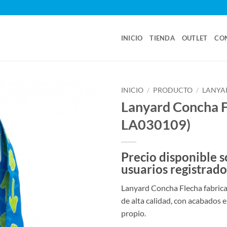
INICIO
TIENDA
OUTLET
CO
INICIO
/
PRODUCTO
/
LANYA
Lanyard Concha F
LA030109)
Precio disponible s
usuarios registrado
Lanyard Concha Flecha fabricad
de alta calidad, con acabados 
propio.