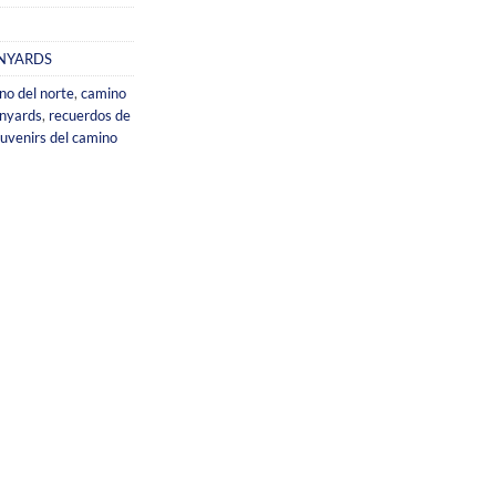
NYARDS
no del norte
,
camino
anyards
,
recuerdos de
uvenirs del camino