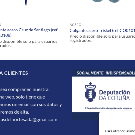
O
ACERO
nte acero Cruz de Santiago (ref
Colgante acero Triskel (ref CO010
0108)
Precio disponible solo para usuari
registrados.
o disponible solo para usuarios
trados.
A CLIENTES
esea comprar en nuestra
na web, solo tiene que
arnos un email con sus datos y
aremos de alta.
dasdelnortesada@gmail.com
Para ofrecer las m